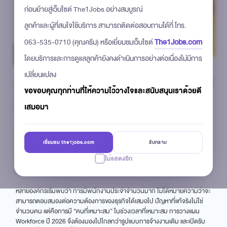
ก่อนย้ายสู่เว็บไซต์ The1Jobs อย่างสมบูรณ์
ลูกค้าและผู้ที่สนใจใช้บริการ สามารถติดต่อสอบถามได้ที่ โทร.
The1Jobs.com
063-535-0710 (คุณครีม) หรือเยี่ยมชมเว็บไซต์
โดยบริการและการดูแลลูกค้ายังคงดำเนินการอย่างต่อเนื่องไม่มีการ
เปลี่ยนแปลง
วางแผน Workforce ปี 2026
เมื่อการมี
ขอขอบคุณทุกท่านที่ให้ความไว้วางใจและสนับสนุนเราด้วยดี
พนักงานประจำไม่ใช่คำตอบเดียว
เสมอมา
การวางแผน Workforce ขององค์กรกำลังก้าวเข้าสู่จุดเปลี่ยนสำคัญ โดยเฉพาะ
เมื่อหลายธุรกิจเริ่มเตรียมความพร้อมสำหรับปี 2026 โครงสร้างการจ้างงานที่
เยี่ยมชม the1jobs.com
รับทราบ
เน้นพนักงานประจำเป็นหลัก ซึ่งเคยตอบโจทย์ในอดีต เริ่มเผชิญข้อจำกัดมากขึ้น
ไม่แสดงอีก
ทั้งในด้านต้นทุน ความเร็วในการปรับตัว และการเข้าถึงบุคลากรที่มีทักษะเฉพาะ
ทาง โดยเฉพาะในสายงาน IT ที่ตลาดแรงงานมีการแข่งขันสูง
หลายองค์กรเริ่มพบว่า การมีพนักงานประจำจำนวนมาก ไม่ได้หมายความว่าจะ
สามารถตอบสนองต่อความต้องการของธุรกิจได้เสมอไป ปัญหาที่แท้จริงไม่ใช่
จำนวนคน แต่คือการมี “คนที่เหมาะสม” ในช่วงเวลาที่เหมาะสม การวางแผน
Workforce ปี 2026 จึงต้องมองไปไกลกว่ารูปแบบการจ้างงานเดิม และเปิดรับ