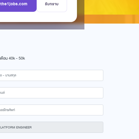
ม the1jobs.com
รับทราบ
นเดือน
40k - 50k