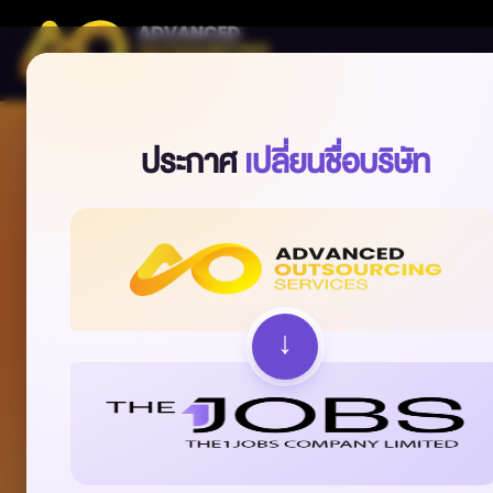
ประกาศ
เปลี่ยนชื่อบริษัท
ตำแหน่งงาน
PLATFORM ENGINEER
DEVOPS EN
40k - 50k (Up to Exp. And Product)
40k - 55k (U
↓
อ่านเพิ่มเติม
อ่านเพิ่มเติม