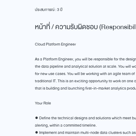
ประสบการณ์ : 3 ปี
หน้าที่ / ความรับผิดชอบ (Responsibili
Cloud Platform Engineer
As a Platform Engineer, you will be responsible for the desi
the data pipeline and analytical solution at scale. You wil
for new use cases. You will be working with an agile team of
traditional IT. This is an exciting opportunity to work on one
that is building and launching first-in-market analytics prod
Your Role
● Define the technical designs and solutions which meet bu
alerting, within a committed timeline.
● Implement and maintain multi-node data clusters such 