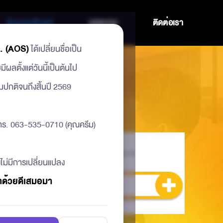
ร่วมงานกับเรา
บทความ
ติดต่อเรา
. (AOS)
ได้เปลี่ยนชื่อเป็น
ผลตั้งแต่วันนี้เป็นต้นไป
มปกติจนถึงสิ้นปี 2569
 โทร. 063-535-0710 (คุณครีม)
PROGRAMMER
SENIOR DA
25k - 35k (Up to Exp. And Product)
60k - 80k (U
ไม่มีการเปลี่ยนแปลง
ราด้วยดีเสมอมา
อ่านเพิ่มเติม
อ่านเพิ่มเติม