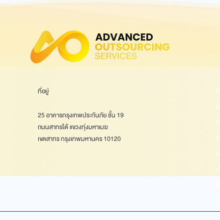
ที่อยู่
เ
ร
25 อาคารกรุงเทพประกันภัย ชั้น 19
บ
ถนนสาทรใต้ แขวงทุ่งมหาเมฆ
ต
เขตสาทร กรุงเทพมหานคร 10120
น
ป
ป