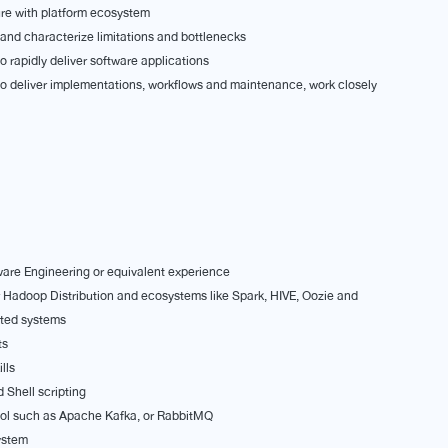
ture with platform ecosystem
and characterize limitations and bottlenecks
 rapidly deliver software applications
o deliver implementations, workflows and maintenance, work closely
ware Engineering or equivalent experience
er Hadoop Distribution and ecosystems like Spark, HIVE, Oozie and
uted systems
ts
lls
 Shell scripting
ol such as Apache Kafka, or RabbitMQ
ystem